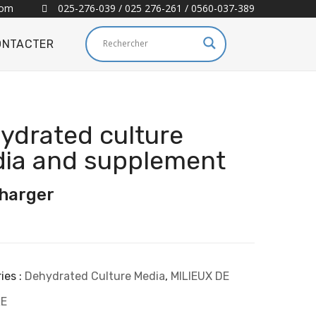
com
025-276-039 / 025 276-261 / 0560-037-389
ONTACTER
ydrated culture
ia and supplement
harger
ies :
Dehydrated Culture Media
,
MILIEUX DE
E