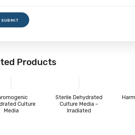
ated Products
hromogenic
Sterile Dehydrated
Harm
drated Culture
Culture Media –
Media
Irradiated