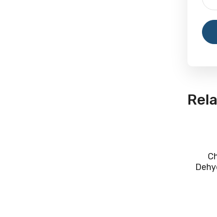
Rel
C
Dehy