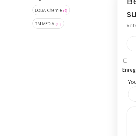
Be
LOBA Chemie
(9)
s
TM MEDIA
(13)
Votr
Enreg
You