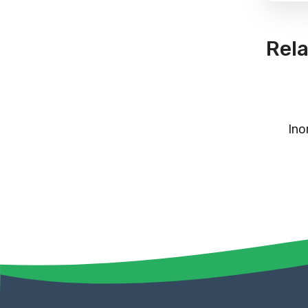
Rel
Ino