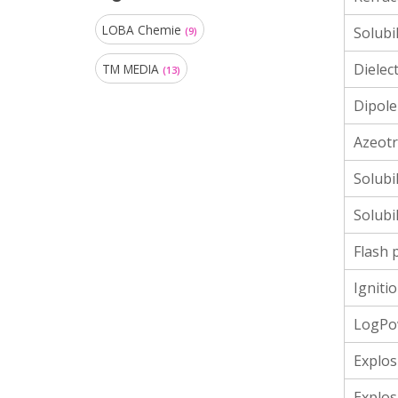
LOBA Chemie
Solubi
(9)
Dielec
TM MEDIA
(13)
Dipol
Azeotr
Solubi
Solubi
Flash 
Ignitio
LogP
Explos
Explos