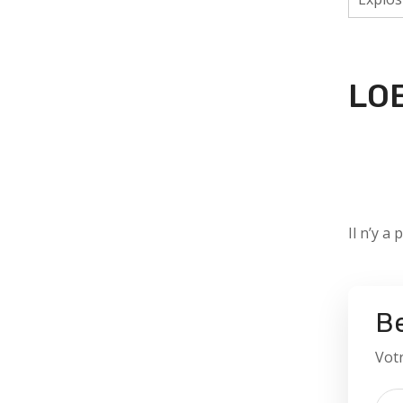
LO
Il n’y a 
Be
Votr