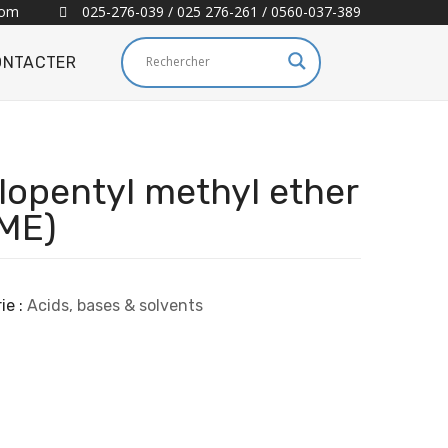
com
025-276-039 / 025 276-261 / 0560-037-389
ONTACTER
lopentyl methyl ether
ME)
ie :
Acids, bases & solvents