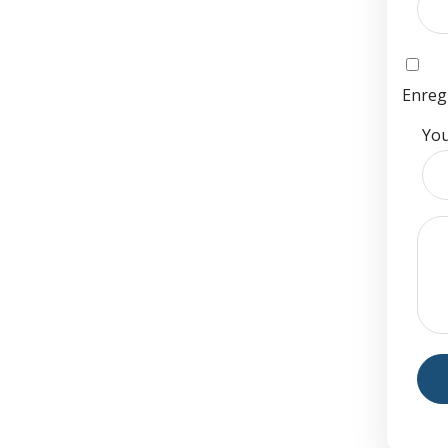
Enreg
You