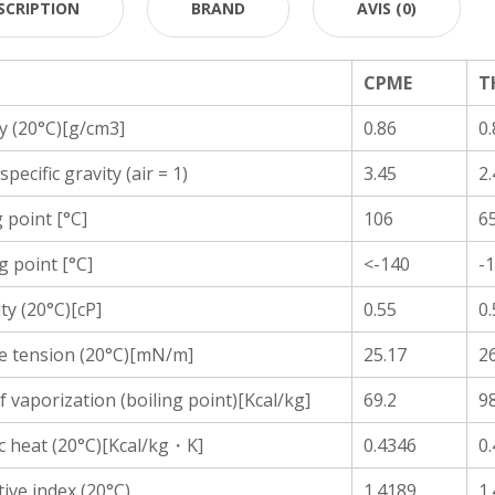
SCRIPTION
BRAND
AVIS (0)
CPME
T
y (20°C)[g/cm3]
0.86
0.
pecific gravity (air = 1)
3.45
2.
g point [°C]
106
6
g point [°C]
<-140
-1
ty (20°C)[cP]
0.55
0.
e tension (20°C)[mN/m]
25.17
26
f vaporization (boiling point)[Kcal/kg]
69.2
98
ic heat (20°C)[Kcal/kg・K]
0.4346
0
tive index (20°C)
1.4189
1