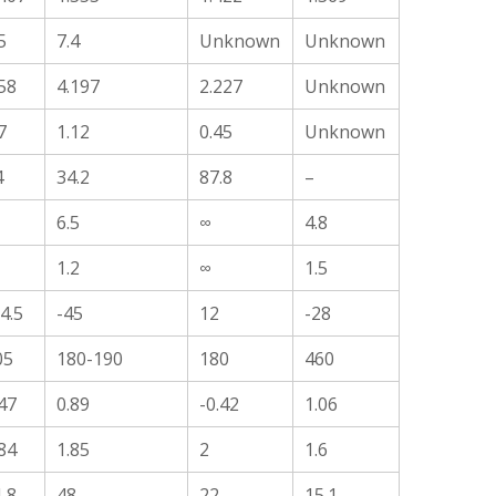
5
7.4
Unknown
Unknown
58
4.197
2.227
Unknown
7
1.12
0.45
Unknown
4
34.2
87.8
–
6.5
∞
4.8
1.2
∞
1.5
4.5
-45
12
-28
05
180-190
180
460
47
0.89
-0.42
1.06
84
1.85
2
1.6
.8
48
22
15.1