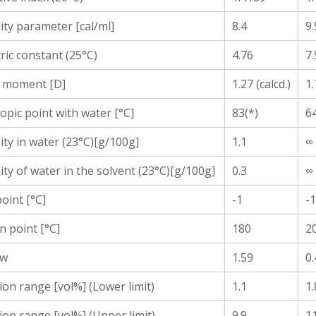
lity parameter [cal/ml]
8.4
9.
tric constant (25°C)
4.76
7.
e moment [D]
1.27 (calcd.)
1.
opic point with water [°C]
83(*)
6
lity in water (23°C)[g/100g]
1.1
∞
lity of water in the solvent (23°C)[g/100g]
0.3
∞
point [°C]
-1
-1
n point [°C]
180
2
ow
1.59
0.
ion range [vol%] (Lower limit)
1.1
1.
ion range [vol%] (Upper limit)
9.9
11