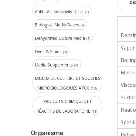
DE
Antibiotic Sensitivity Discs
(1)
Biological Media Bases
(4)
Densit
Dehydrated Culture Media
(7)
Vapor s
Dyes & Stains
(3)
Boilin
Media Supplements
(1)
Meltin
MILIEUX DE CULTURE ET SOUCHES
Viscosi
MICROBIOLOGIQUES ATCC
(13)
Surfac
PRODUITS CHIMIQUES ET
Heat o
RÉACTIFS DE LABORATOIRE
(11)
Specif
Organisme
Refrac