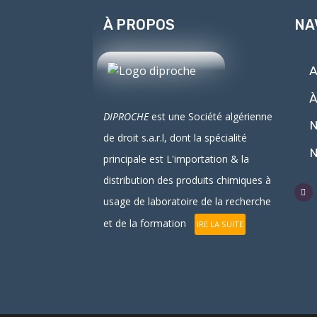
À PROPOS
NA
A
À
DIPROCHE
est une Société algérienne
N
de droit
s.a.r.l
, dont la spécialité
N
principale est L'
importation
& la
distribution
des produits chimiques à
usage de laboratoire de la recherche
et de la formation
IRE LA SUITE