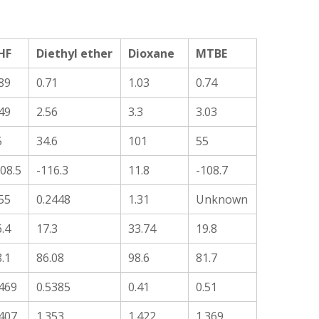
HF
Diethyl ether
Dioxane
MTBE
89
0.71
1.03
0.74
49
2.56
3.3
3.03
5
34.6
101
55
08.5
-116.3
11.8
-108.7
55
0.2448
1.31
Unknown
.4
17.3
33.74
19.8
.1
86.08
98.6
81.7
.469
0.5385
0.41
0.51
.407
1.353
1.422
1.369