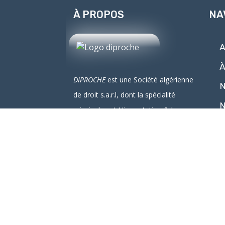
À PROPOS
NA
A
À
DIPROCHE
est une Société algérienne
N
de droit
s.a.r.l
, dont la spécialité
N
principale est L'
importation
& la
distribution
des produits chimiques à
usage de laboratoire de la recherche
et de la formation
IRE LA SUITE