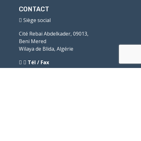
CONTACT
Siège social
Cité Rebai Abdelkader, 09013,
Beni Mered
Wilaya de Blida, Algérie
Tél / Fax
+213 (0)28-41-09-40
Mobile
+213 (0)560-037-389
e-mail
:
contact@diproche.com
naima.bouharb@diproche.com