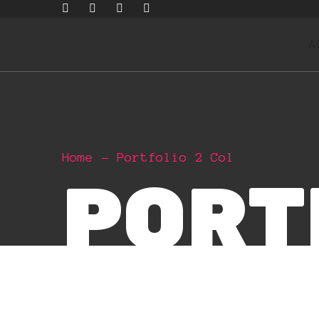
A
Home
Portfolio 2 Col
PORT